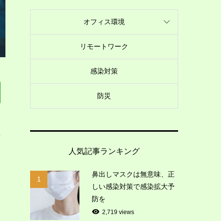
オフィス環境
リモートワーク
感染対策
防災
せ
人気記事ランキング
く
ま
鼻出しマスクは無意味、正
1
しい感染対策で感染拡大予
防を
2,719 views