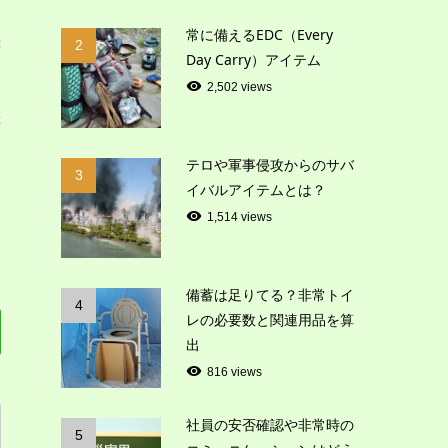
も
常に備えるEDC（Every
2
筆
Day Carry）アイテム
て
2,502 views
筆
、
テロや軍事侵攻からのサバ
3
イバルアイテムとは？
り
1,514 views
備蓄は足りてる？非常トイ
4
レの必要数と関連用品を算
出
816 views
社員の安否確認や非常時の
5