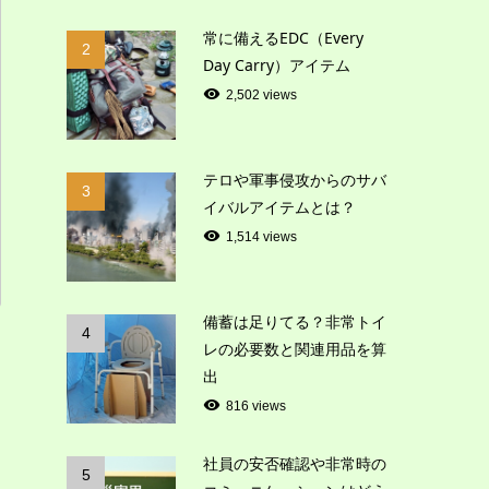
常に備えるEDC（Every
2
Day Carry）アイテム
2,502 views
テロや軍事侵攻からのサバ
3
イバルアイテムとは？
1,514 views
備蓄は足りてる？非常トイ
4
レの必要数と関連用品を算
出
し
816 views
社員の安否確認や非常時の
5