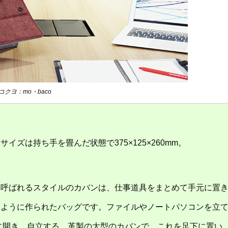
コクヨ：mo・baco
ズは持ち手を畳んだ状態で375×125×260mm。
と呼ばれるスタイルのカバンは、仕事道具をまとめて手元に置
いように作られたバッグです。ファイルやノートパソコンを立
に開き、自立する、革製の大型のカバンで、これを足下に置い