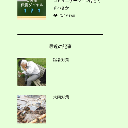
コミュニケーションはどう
すべきか
、
717 views
も
最近の記事
え
猛暑対策
う
ク
テ
大雨対策
そ
ィ