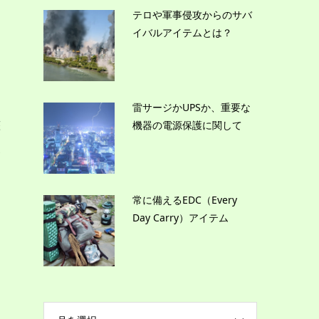
テロや軍事侵攻からのサバ
さ
イバルアイテムとは？
雷サージかUPSか、重要な
機器の電源保護に関して
整
各
常に備えるEDC（Every
り
Day Carry）アイテム
ス
る